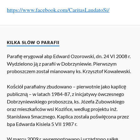
https://www.facebook.com/CaritasLaudatoSi/
KILKA SŁÓW O PARAFII
Parafię erygował abp Edward Ozorowski, dn. 24 VI 2008 r.
Wydzielono ją z parafii w Dobrzyniewie. Pierwszym
proboszczem został mianowany ks. Krzysztof Kowalewski.
Kościół parafialny zbudowano – pierwotnie jako kaplicę
publiczną – w latach 1984-87, z inicjatywy ówczesnego
Dobrzyniewskiego proboszcza, ks. Józefa Zubowskiego
oraz mieszkańców wsi Kozińce, według projektu inż.
Stanisława Smacznego. Kaplica została poświęcona przez
bpa Edwarda Kisiela 5 VII 1987 r.
W marcu 2009 r. wyremontowano i urządzono salkę