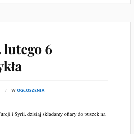
 lutego 6
ykła
3
W
OGŁOSZENIA
rcji i Syrii, dzisiaj składamy ofiary do puszek na