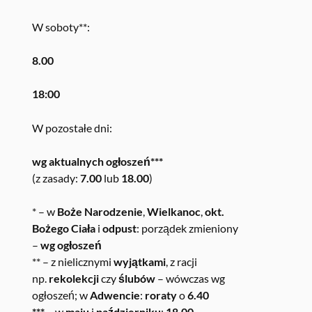
W soboty**:
8.00
18:00
W pozostałe dni:
wg aktualnych ogłoszeń***
(z zasady:
7.00
lub
18.00
)
* – w
Boże Narodzenie
,
Wielkanoc
,
okt.
Bożego Ciała
i
odpust
: porządek zmieniony
–
wg ogłoszeń
** – z nielicznymi
wyjątkami
, z racji
np.
rekolekcji
czy
ślubów
– wówczas wg
ogłoszeń; w
Adwencie
:
roraty
o
6.40
*** –
w
maju
i
październiku
:
18.00