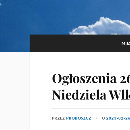
MIE
Ogłoszenia 26
Niedziela Wl
PRZEZ
PROBOSZCZ
O
2023-02-2