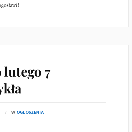
ogosławi!
 lutego 7
ykła
2
W
OGŁOSZENIA