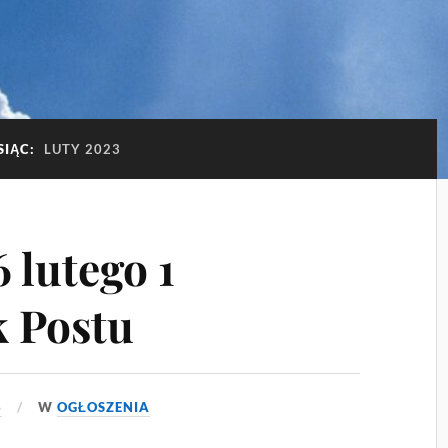
SIĄC:
LUTY 2023
 lutego 1
k Postu
6
W
OGŁOSZENIA