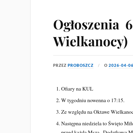
Ogłoszenia 6.
Wielkanocy)
PRZEZ
PROBOSZCZ
O
2026-04-0
Ofiary na KUL
W tygodniu nowenna o 17:15.
Ze względu na Oktawe Wielkanocn
Następna niedziela to Święto Mił
przed każdą Mszą.. Dodatkowa Ms