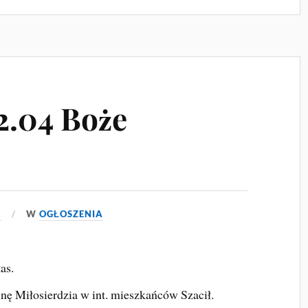
2.04 Boże
2
W
OGŁOSZENIA
as.
ę Miłosierdzia w int. mieszkańców Szacił.