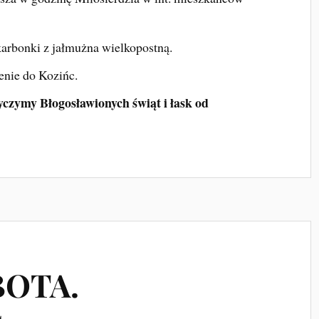
karbonki z jałmużna wielkopostną.
enie do Kozińc.
yczymy Błogosławionych świąt i łask od
BOTA.