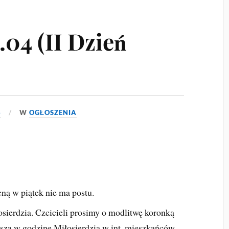
04 (II Dzień
6
W
OGŁOSZENIA
ą w piątek nie ma postu.
osierdzia. Czcicieli prosimy o modlitwę koronką
za w godzinę Miłosierdzia w int. mieszkańców