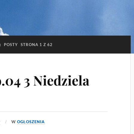
:
POSTY
STRONA 1 Z 62
.04 3 Niedziela
9
W
OGŁOSZENIA