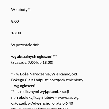
W soboty**:
8.00
18:00
W pozostałe dni:
wg aktualnych ogłoszeń***
(z zasady:
7.00
lub
18.00
)
* – w
Boże Narodzenie
,
Wielkanoc
,
okt.
Bożego Ciała
i
odpust
: porządek zmieniony
–
wg ogłoszeń
** – z nielicznymi
wyjątkami
, z racji
np.
rekolekcji
czy
ślubów
– wówczas wg
ogłoszeń; w
Adwencie
:
roraty
o
6.40
*** –
w
maju
i
październiku
:
18.00