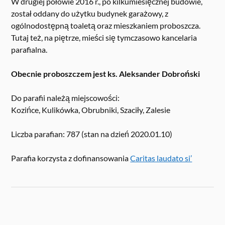
W drugiej połowie 2016 r., po kilkumiesięcznej budowie,
został oddany do użytku budynek garażowy, z
ogólnodostępną toaletą oraz mieszkaniem proboszcza.
Tutaj też, na piętrze, mieści się tymczasowo kancelaria
parafialna.
Obecnie proboszczem jest ks. Aleksander Dobroński
Do parafii należą miejscowości:
Kozińce, Kulikówka, Obrubniki, Szaciły, Zalesie
Liczba parafian: 787 (stan na dzień 2020.01.10)
Parafia korzysta z dofinansowania
Caritas laudato si’