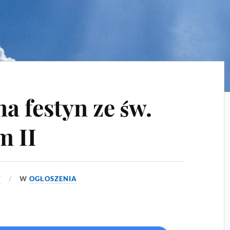
a festyn ze św.
m II
7
W
OGŁOSZENIA