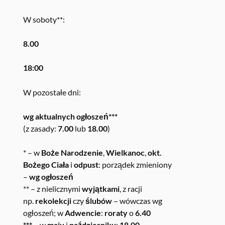
W soboty**:
8.00
18:00
W pozostałe dni:
wg aktualnych ogłoszeń***
(z zasady:
7.00
lub
18.00
)
* – w
Boże Narodzenie
,
Wielkanoc
,
okt.
Bożego Ciała
i
odpust
: porządek zmieniony
–
wg ogłoszeń
** – z nielicznymi
wyjątkami
, z racji
np.
rekolekcji
czy
ślubów
– wówczas wg
ogłoszeń; w
Adwencie
:
roraty
o
6.40
*** –
w
maju
i
październiku
:
18.00