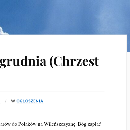
 grudnia (Chrzest
9
W
OGŁOSZENIA
t darów do Polaków na Wileńszczyznę. Bóg zapłać