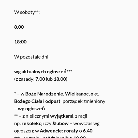
W soboty**:
8.00
18:00
W pozostałe dni:
wg aktualnych ogłoszeń***
(z zasady:
7.00
lub
18.00
)
* – w
Boże Narodzenie
,
Wielkanoc
,
okt.
Bożego Ciała
i
odpust
: porządek zmieniony
–
wg ogłoszeń
** – z nielicznymi
wyjątkami
, z racji
np.
rekolekcji
czy
ślubów
– wówczas wg
ogłoszeń; w
Adwencie
:
roraty
o
6.40
*** –
w
maju
i
październiku
:
18.00