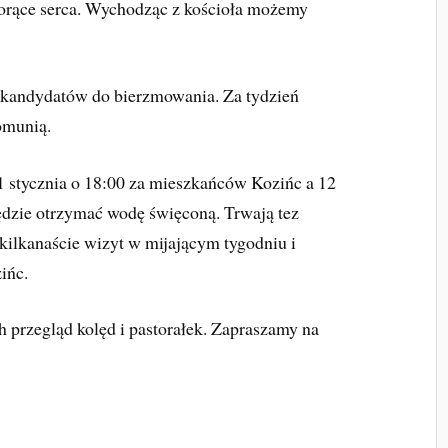
rące serca. Wychodząc z kościoła możemy
e kandydatów do bierzmowania. Za tydzień
komunią.
 stycznia o 18:00 za mieszkańców Kozińc a 12
będzie otrzymać wodę święconą. Trwają tez
kilkanaście wizyt w mijającym tygodniu i
ińc.
h przegląd kolęd i pastorałek. Zapraszamy na