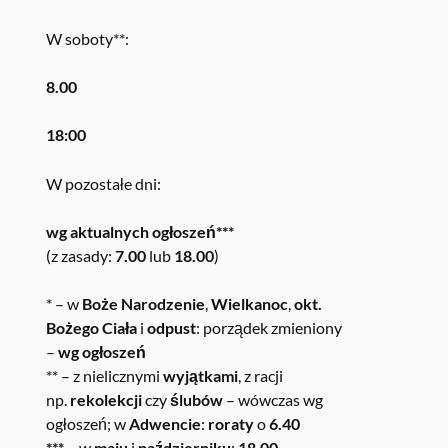
W soboty**:
8.00
18:00
W pozostałe dni:
wg aktualnych ogłoszeń***
(z zasady:
7.00
lub
18.00
)
* – w
Boże Narodzenie
,
Wielkanoc
,
okt.
Bożego Ciała
i
odpust
: porządek zmieniony
–
wg ogłoszeń
** – z nielicznymi
wyjątkami
, z racji
np.
rekolekcji
czy
ślubów
– wówczas wg
ogłoszeń; w
Adwencie
:
roraty
o
6.40
*** –
w
maju
i
październiku
:
18.00