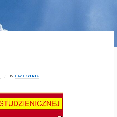
3
W
OGŁOSZENIA