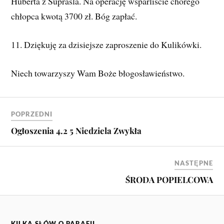
Huberta z Supraśla. Na operację wsparliście chorego
chłopca kwotą 3700 zł. Bóg zapłać.
11. Dziękuję za dzisiejsze zaproszenie do Kulikówki.
Niech towarzyszy Wam Boże błogosławieństwo.
POPRZEDNI
Ogłoszenia 4.2 5 Niedziela Zwykła
NASTĘPNE
ŚRODA POPIELCOWA
KILKA SŁÓW O PARAFII