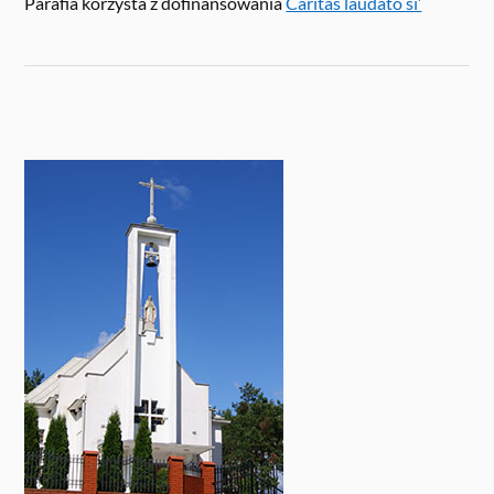
Parafia korzysta z dofinansowania
Caritas laudato si’