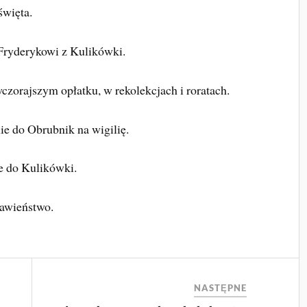
święta.
 Fryderykowi z Kulikówki.
wczorajszym opłatku, w rekolekcjach i roratach.
ie do Obrubnik na wigilię.
ie do Kulikówki.
awieństwo.
NASTĘPNE