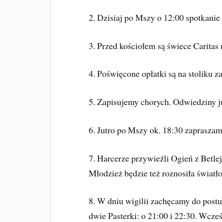
2. Dzisiaj po Mszy o 12:00 spotkani
3. Przed kościołem są świece Caritas n
4.
Poświęcone opłatki są na stoliku z
5. Zapisujemy chorych. Odwiedziny j
6. Jutro po Mszy ok. 18:30 zapraszam
7. Harcerze przywieźli Ogień z Betle
Młodzież będzie też roznosiła światł
8. W dniu wigilii zachęcamy do post
dwie Pasterki: o 21:00 i 22:30. Wcze