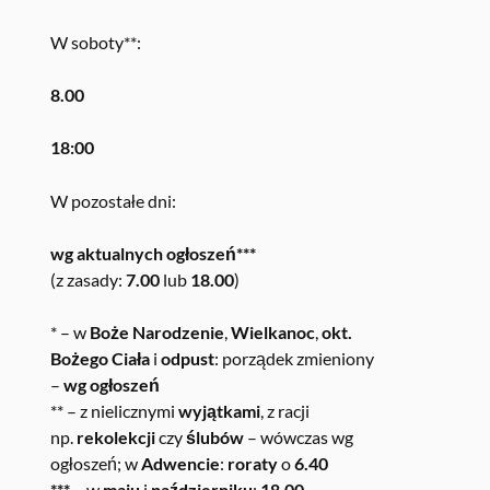
W soboty**:
8.00
18:00
W pozostałe dni:
wg aktualnych ogłoszeń***
(z zasady:
7.00
lub
18.00
)
* – w
Boże Narodzenie
,
Wielkanoc
,
okt.
Bożego Ciała
i
odpust
: porządek zmieniony
–
wg ogłoszeń
** – z nielicznymi
wyjątkami
, z racji
np.
rekolekcji
czy
ślubów
– wówczas wg
ogłoszeń; w
Adwencie
:
roraty
o
6.40
*** –
w
maju
i
październiku
:
18.00