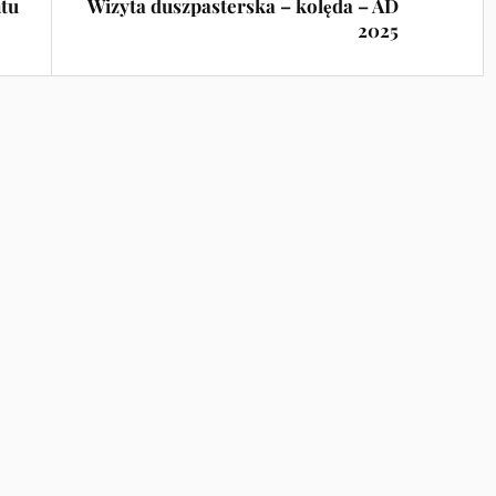
ntu
Wizyta duszpasterska – kolęda – AD
2025