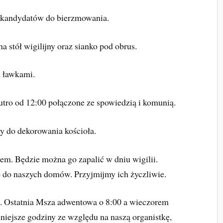
e kandydatów do bierzmowania.
a stół wigilijny oraz sianko pod obrus.
a ławkami.
utro od 12:00 połączone ze spowiedzią i komunią.
y do dekorowania kościoła.
jem. Będzie można go zapalić w dniu wigilii.
o do naszych domów. Przyjmijmy ich życzliwie.
u. Ostatnia Msza adwentowa o 8:00 a wieczorem
śniejsze godziny ze względu na naszą organistkę,