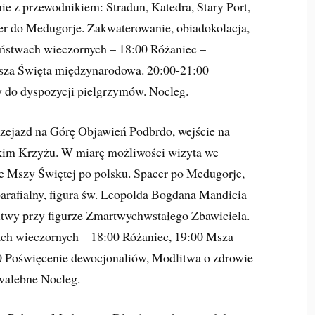
ie z przewodnikiem: Stradun, Katedra, Stary Port,
fer do Medugorje. Zakwaterowanie, obiadokolacja,
żeństwach wieczornych –
18:00 Różaniec –
Msza Święta międzynarodowa. 20:00-21:00
 do dyspozycji pielgrzymów. Nocleg.
rzejazd na Górę Objawień Podbrdo, wejście na
skim Krzyżu. W miarę możliwości wizyta we
e Mszy Świętej po polsku. Spacer po Medugorje,
arafialny, figura św. Leopolda Bogdana Mandicia
itwy przy figurze Zmartwychwstałego Zbawiciela.
ach wieczornych – 18:00 Różaniec, 19:00 Msza
 Poświęcenie dewocjonaliów, Modlitwa o zdrowie
hwalebne Nocleg.