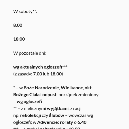
W soboty**:
8.00
18:00
W pozostałe dni:
wg aktualnych ogłoszeń***
(z zasady:
7.00
lub
18.00
)
* – w
Boże Narodzenie
,
Wielkanoc
,
okt.
Bożego Ciała
i
odpust
: porządek zmieniony
–
wg ogłoszeń
** – z nielicznymi
wyjątkami
, z racji
np.
rekolekcji
czy
ślubów
– wówczas wg
ogłoszeń; w
Adwencie
:
roraty
o
6.40
*** –
w
maju
i
październiku
:
18.00