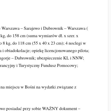
sie Warszawa – Sarajewo i Dubrownik – Warszawa (
23 kg, do 158 cm (suma wymiarów dł. x szer. x
 do 8 kg, do 118 cm (55 x 40 x 23 cm); 4 noclegi w
 i obiadokolacje; opiekę licencjonowanego pilota;
dugorje – Dubrownik; ubezpieczenie KL i NNW;
rancyjny i Turystyczny Fundusz Pomocowy;
a miejscu w Bośni na wydatki związane z
owo posiadać przy sobie WAŻNY dokument –