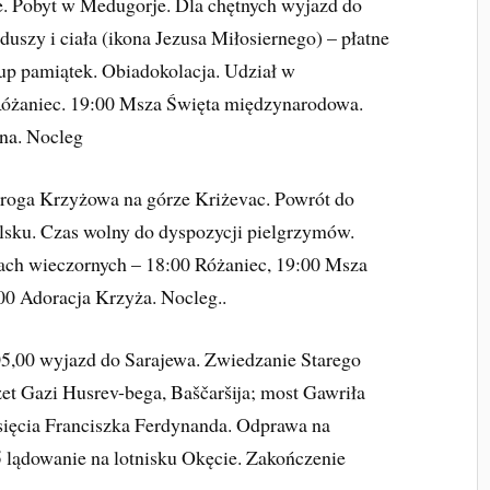
e. Pobyt w Medugorje. Dla chętnych wyjazd do
uszy i ciała (ikona Jezusa Miłosiernego) – płatne
up pamiątek. Obiadokolacja. Udział w
óżaniec. 19:00 Msza Święta międzynarodowa.
na. Nocleg
Droga Krzyżowa na górze Kriżevac. Powrót do
lsku. Czas wolny do dyspozycji pielgrzymów.
ach wieczornych – 18:00 Różaniec, 19:00 Msza
0 Adoracja Krzyża. Nocleg..
05,00 wyjazd do Sarajewa. Zwiedzanie Starego
et Gazi Husrev-bega, Baščaršija; most Gawriła
sięcia Franciszka Ferdynanda. Odprawa na
55 lądowanie na lotnisku Okęcie. Zakończenie