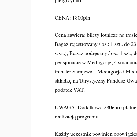
CENA: 1800pln
Cena zawiera: bilety lotnicze na tra
Bagaż rejestrowany / os.: 1 szt., do 
wys.); Bagaż podręczny / os.: 1 szt.,
pensjonacie w Medugorje; 4 śniadania
transfer Sarajewo – Medugorje i Me
składkę na Turystyczny Fundusz Gwa
podatek VAT.
UWAGA: Dodatkowo 280euro płatne n
realizacją programu.
Każdy uczestnik powinien obowiązk