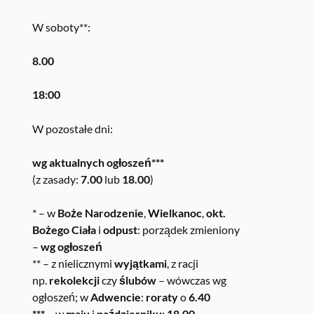
W soboty**:
8.00
18:00
W pozostałe dni:
wg aktualnych ogłoszeń***
(z zasady:
7.00
lub
18.00
)
* – w
Boże Narodzenie
,
Wielkanoc
,
okt.
Bożego Ciała
i
odpust
: porządek zmieniony
–
wg ogłoszeń
** – z nielicznymi
wyjątkami
, z racji
np.
rekolekcji
czy
ślubów
– wówczas wg
ogłoszeń; w
Adwencie
:
roraty
o
6.40
*** –
w
maju
i
październiku
:
18.00